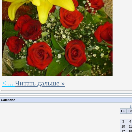
<
...
Читать дальше »
Calendar
«
Пн
Вт
3
4
10
11
17
18