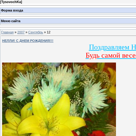
[
TysovochKa
]
Форма входа
Меню сайта
Главная
»
2007
»
Сентябрь
»
12
НЕЛЛИ! С ДНЕМ РОЖДЕНИЯ!!!
Поздравляем Н
Будь самой весе