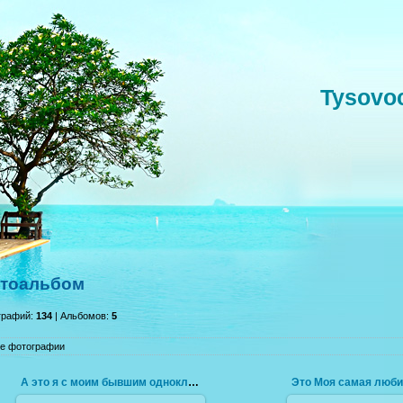
Tysovo
тоальбом
графий:
134
| Альбомов:
5
е фотографии
А это я с моим бывшим одноклассником)))