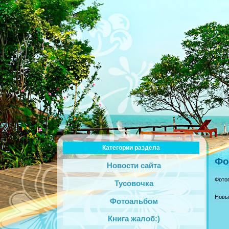
Категории раздела
Фо
Новости сайта
Фото
Тусовочка
Новы
Фотоальбом
Книга жалоб:)