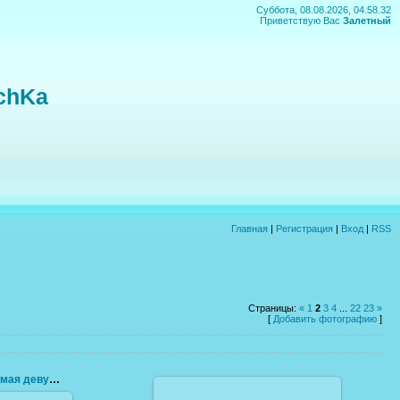
Суббота, 08.08.2026, 04.58.32
Приветствую Вас
Залетный
chKa
Главная
|
Регистрация
|
Вход
|
RSS
Страницы
:
«
1
2
3
4
...
22
23
»
[
Добавить фотографию
]
Это Моя самая любимая девушка кроме Леры!