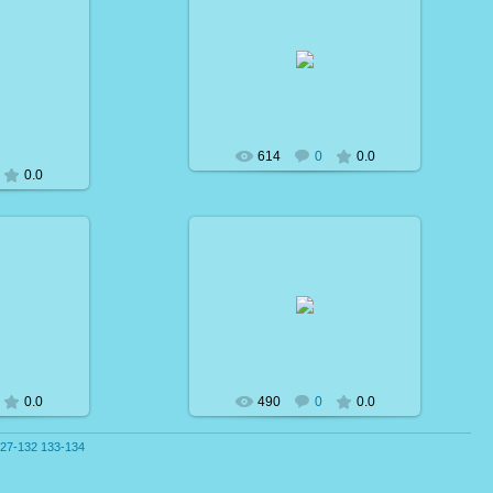
01.04.2007
07
lera
еру
614
0
0.0
0.0
07
01.04.2007
lera
0.0
490
0
0.0
27-132
133-134