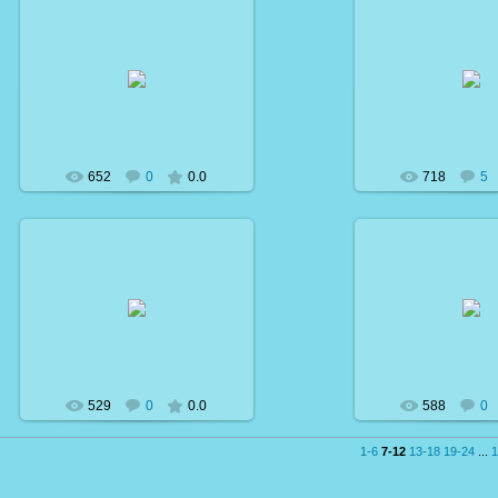
29.03.2007
29.03.20
Люблю_Леру
Люблю_Л
652
0
0.0
718
5
01.04.2007
01.04.20
lera
lera
529
0
0.0
588
0
1-6
7-12
13-18
19-24
...
1