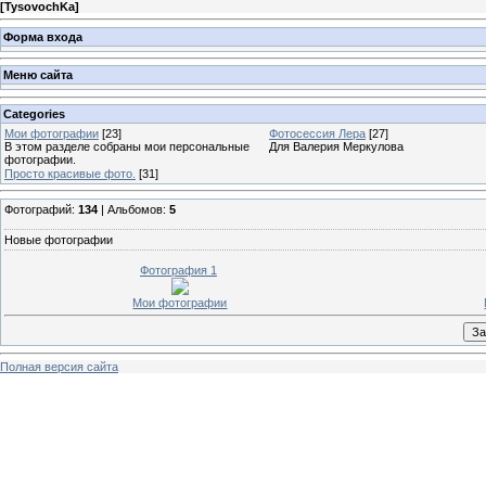
[
TysovochKa
]
Форма входа
Меню сайта
Categories
Мои фотографии
[23]
Фотосессия Лера
[27]
В этом разделе собраны мои персональные
Для Валерия Меркулова
фотографии.
Просто красивые фото.
[31]
Фотографий:
134
| Альбомов:
5
Новые фотографии
Фотография 1
Мои фотографии
Полная версия сайта