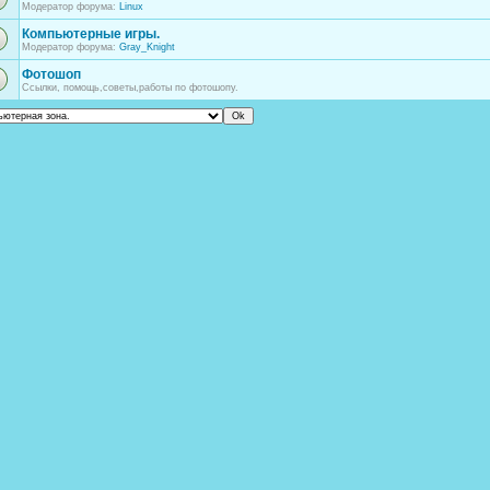
Модератор форума:
Linux
Компьютерные игры.
Модератор форума:
Gray_Knight
Фотошоп
Ссылки, помощь,советы,работы по фотошопу.