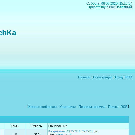
Суббота, 08.08.2026, 15.10.37
Приветствую Вас
Залетный
chKa
Главная
|
Регистрация
|
Вход
|
RSS
[
Новые сообщения
·
Участники
·
Правила форума
·
Поиск
·
RSS
]
Темы
Ответы
Обновления
Воскресенье, 23.05.2010, 22.27.10
10
217