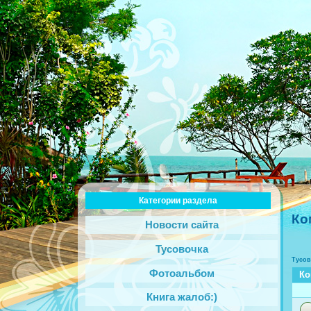
Категории раздела
Ко
Новости сайта
Тусовочка
Тусов
Фотоальбом
Ко
Книга жалоб:)