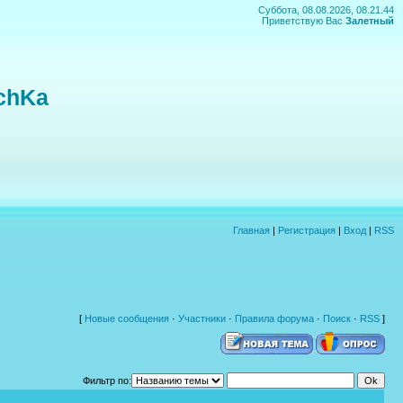
Суббота, 08.08.2026, 08.21.44
Приветствую Вас
Залетный
chKa
Главная
|
Регистрация
|
Вход
|
RSS
[
Новые сообщения
·
Участники
·
Правила форума
·
Поиск
·
RSS
]
Фильтр по: