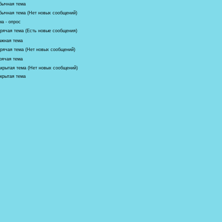
бычная тема
бычная тема (Нет новых сообщений)
ма - опрос
орячая тема (Есть новые сообщения)
ажная тема
орячая тема (Нет новых сообщений)
рячая тема
акрытая тема (Нет новых сообщений)
крытая тема