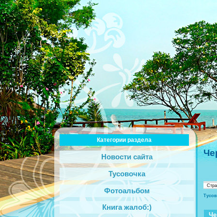
Категории раздела
Че
Новости сайта
Тусовочка
Стр
Фотоальбом
Тусов
Книга жалоб:)
Че