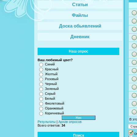
Статьи
Файлы
Доска обьявлений
Дневник
Наш опрос
Ваш любимый цвет?
Синий
Красный
Желтый
Розовый
Черный
Зеленый
Серый
Белый
Фиолетовый
Оранжевый
Коричневый
В эт
Результаты
|
Архив опросов
Всего ответов:
34
Стр
О
Поиск