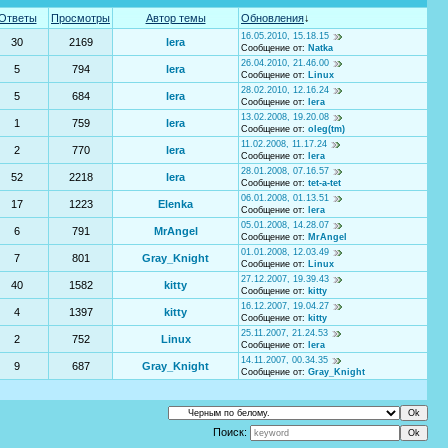
Ответы
Просмотры
Автор темы
Обновления
↓
16.05.2010, 15.18.15
30
2169
lera
Сообщение от:
Natka
26.04.2010, 21.46.00
5
794
lera
Сообщение от:
Linux
28.02.2010, 12.16.24
5
684
lera
Сообщение от:
lera
13.02.2008, 19.20.08
1
759
lera
Сообщение от:
oleg(tm)
11.02.2008, 11.17.24
2
770
lera
Сообщение от:
lera
28.01.2008, 07.16.57
52
2218
lera
Сообщение от:
tet-a-tet
06.01.2008, 01.13.51
17
1223
Elenka
Сообщение от:
lera
05.01.2008, 14.28.07
6
791
MrAngel
Сообщение от:
MrAngel
01.01.2008, 12.03.49
7
801
Gray_Knight
Сообщение от:
Linux
27.12.2007, 19.39.43
40
1582
kitty
Сообщение от:
kitty
16.12.2007, 19.04.27
4
1397
kitty
Сообщение от:
kitty
25.11.2007, 21.24.53
2
752
Linux
Сообщение от:
lera
14.11.2007, 00.34.35
9
687
Gray_Knight
Сообщение от:
Gray_Knight
Поиск: