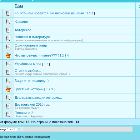
Тема
То, что нам нравится, но написано не нами
[
1
2
3
]
Красиво
Авторское
Новинки в литературе
делимся впечатлениями или хотябы информацией)
Оригинальный жанр
Бориса Барского
Что вы сейчас читаете???
[
1
2
3
4
]
Українська мова
[
1
2
]
Стихи о любви...
пишите сюда только собственые стихи :)
Зацените писанину :)
Грустные истории
[
1
2
3
]
Душераздирающии истории...
Достоевский 2018 год
Во времена будут
Писанина 2
Наш ответ Перумову
ом форуме тем:
13
. На странице показано тем:
13
.
1
аница
1
из
1
бычная тема (Есть новые сообщения)