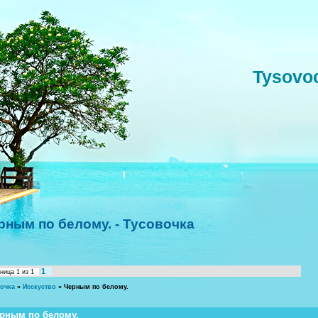
Tysovo
рным по белому. - Тусовочка
1
аница
1
из
1
очка
»
Исскуство
»
Черным по белому.
рным по белому.