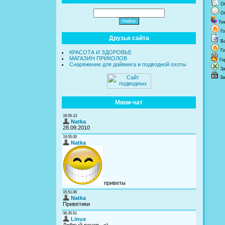
О
О
Те
Г
Друзья сайта
В
Г
КРАСОТА И ЗДОРОВЬЕ
МАГАЗИН ПРИКОЛОВ
Го
Снаряжение для дайвинга и подводной охоты
З
За
Мини-чат